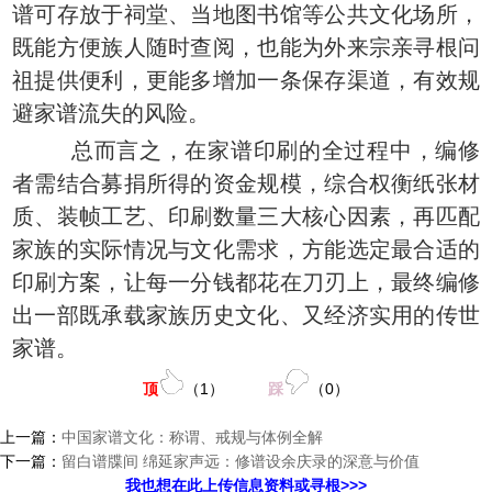
谱可存放于祠堂、当地图书馆等公共文化场所，
既能方便族人随时查阅，也能为外来宗亲寻根问
祖提供便利，更能多增加一条保存渠道，有效规
避家谱流失的风险。
总而言之，在家谱印刷的全过程中，编修
者需结合募捐所得的资金规模，综合权衡纸张材
质、装帧工艺、印刷数量三大核心因素，再匹配
家族的实际情况与文化需求，方能选定最合适的
印刷方案，让每一分钱都花在刀刃上，最终编修
出一部既承载家族历史文化、又经济实用的传世
家谱。
顶
（
1
）
踩
（
0
）
上一篇：
中国家谱文化：称谓、戒规与体例全解
下一篇：
留白谱牒间 绵延家声远：修谱设余庆录的深意与价值
我也想在此上传信息资料或寻根>>>