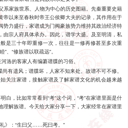
父系家族世系、人物为中心的历史图籍。先秦重要史籍
黄帝以来至春秋时帝王公侯卿大夫的记录，其作用在于
阀势力盛行，家谱成为门阀豪族势力维持其政治经济特
，由宗人府具体承办。因此，谱学大盛。及至明清，私
一般是三十年即重修一次，往往是一修再修甚至多次重
”、“修族谱以联疏远”。
河洛的客家人有编纂谱牒的习俗。
尚有遗风；谱牒坏，人家不知来处。故谱不可不修。
开始关注家谱，接触家谱及了解家谱文化的机会越来越
白，比如常常看到“考”这个词，“考”在家谱里面是什
地理解族谱。今天给大家分享一下，大家经常在家谱里
礼》：“生曰父……死曰考。”