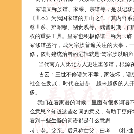
家谱又称族谱、家乘、宗谱等，是以记载
《世本》为我国家谱的开山之作，其内容系
尊世系、辨昭穆、别贵贱等。魏晋时期，门
权的重要工具。皇家也积极修谱，称为玉碟
家修谱盛行，成为宗族普遍关注的大事，
修，依封建统治者的逻辑就是“笃宗族以昭雍睦
当代南方人比北方人更注重修谱，根源在
古云：三世不修谱为不孝，家法坏，谱牒
社会在发展，时代在进步，越来越多的人
多。
我们在看家谱的时候，里面有很多词语不明
么意思？知道这些名词的意义，有助于更好
看到一些生僻的词语都是什么意思。
考：老。父亲。后只称亡父，曰考。《礼·曲