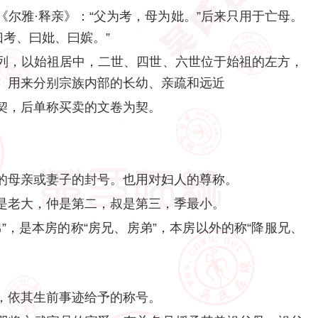
尔雅·释亲》：“父为考，母为妣。”后来只用于亡母。
曰考、曰妣、曰嫔。”
列，以始祖居中，二世、四世、六世位于始祖的左方，
。用来分别宗族内部的长幼、亲疏和远近
契，后单称买卖的文卷为契。
的母亲或妻子的封号。也用对妇人的尊称。
是老大，仲是第二，叔是第三，季最小。
”，是本房的称“房兄、房弟”，本房以外的称“降服兄、
，依其生前事迹给予的称号。