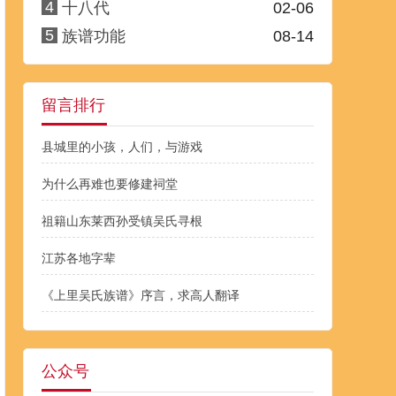
4
十八代
02-06
5
族谱功能
08-14
留言排行
县城里的小孩，人们，与游戏
为什么再难也要修建祠堂
祖籍山东莱西孙受镇吴氏寻根
江苏各地字辈
《上里吴氏族谱》序言，求高人翻译
公众号