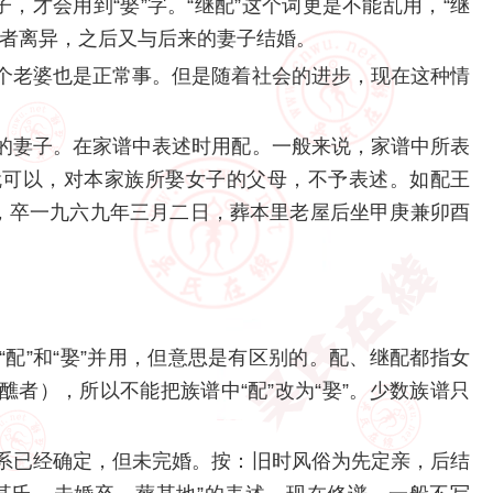
，才会用到“娶”字。“继配”这个词更是不能乱用，“继
或者离异，之后又与后来的妻子结婚。
个老婆也是正常事。但是随着社会的进步，现在这种情
的妻子。在家谱中表述时用配。一般来说，家谱中所表
就可以，对本家族所娶女子的父母，不予表述。如配王
，卒一九六九年三月二日，葬本里老屋后坐甲庚兼卯酉
配”和“娶”并用，但意思是有区别的。配、继配都指女
者），所以不能把族谱中“配”改为“娶”。少数族谱只
系已经确定，但未完婚。按：旧时风俗为先定亲，后结