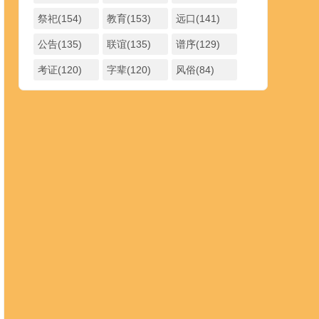
祭祀(154)
教育(153)
远口(141)
公告(135)
联谊(135)
谱序(129)
考证(120)
字辈(120)
风俗(84)