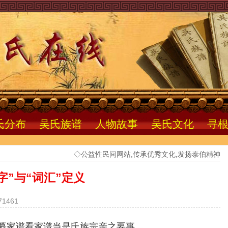
氏分布
吴氏族谱
人物故事
吴氏文化
寻
◇公益性民间网站,传承优秀文化,发扬泰伯精神
字”与“词汇”定义
1461
纂家谱看家谱当是氏族宗亲之要事。