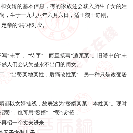
子和女婿的基本信息，有的家族还会载入所生子女的姓
孙尚，生于一九九八年六月六日，适王鹅王静刚。
定亲的“聘”相对应。
“未字”、“待字”，而直接写“适某某”。旧谱中的“未
，不然人们会认为是永不出门的闺女。
二：“出赘某地某姓，后裔改姓某”，另一种只是改变居
。
婿都以女婿挂线，故表述为“赘婿某某，本姓某”。现时
”，也可用“赘婿”、“赘”或“招”。
子再招一个丈夫进来。
给无子方做儿子。