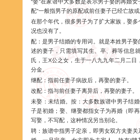
“娶”在家谱中大多数是表示男子娶的再婚女子
配”一般指男子的原配或前任妻子已经亡故
在那个年代，很多男子为了扩大家族，娶多
况也没有了。
配：是男子结婚的专用词。就是本姓男子娶
述的妻子，只需填写其生、卒、葬等信息
氏，王X公之女，生于一八九九年二月二日
分金。
继配：指前任妻子病故后，再娶的妻子。
改配：指与前任妻子离异后，再娶的妻子。
未娶：未结婚。按：大多数族谱中男子结婚“
子是初婚；娶、继娶都指女子为再婚（即再醮
写娶，不写配，这种情况另当别论。
聘：族谱中指男子定亲，即男女双方夫妻关