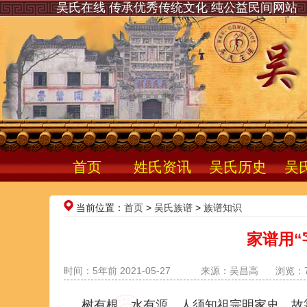
吴氏在线 传承优秀传统文化 纯公益民间网站
首页
姓氏资讯
吴氏历史
吴
当前位置：
首页
>
吴氏族谱
>
族谱知识
家谱用“
时间：5年前 2021-05-27
来源：吴昌高
浏览：7
树有根，水有源，人须知祖宗明家史。故