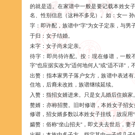
的就是适。在家谱中一般是要记载本姓女
名、性别信息（这种不多见）。如：女一 
字：即许配，族谱中“字”为女子定亲，与男子
于归：女子结婚。
未字：女子尚未定亲。
待字：即尚待许配。按：现在修谱，一般不写
字”也应据实改为“适何地何人”或“适不详”
出赘：指本家男子落户女方，族谱中表述有
住地，后裔未改姓，族谱继续延续。
入赘：指招女婿进来。只是女儿婚后住娘家
赘婿：亦称招赘。旧时修谱，本姓女子招女
修谱，招女婿多数以本姓女子挂线，故应用“招赘
孀赘：俗称“坐山招夫”，即丈夫去世后，妻
出嗣：本族中多子方，指定其中一子或几子