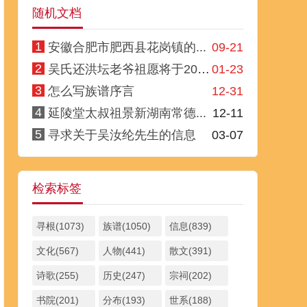
随机文档
1
安徽合肥市肥西县花岗镇的...
09-21
2
吴氏还洪坛老爷祖愿将于202...
01-23
3
怎么写族谱序言
12-31
4
延陵堂太叔祖景新湖南常德...
12-11
5
寻求关于吴汝纶先生的信息
03-07
检索标签
寻根(1073)
族谱(1050)
信息(839)
文化(567)
人物(441)
散文(391)
诗歌(255)
历史(247)
宗祠(202)
书院(201)
分布(193)
世系(188)