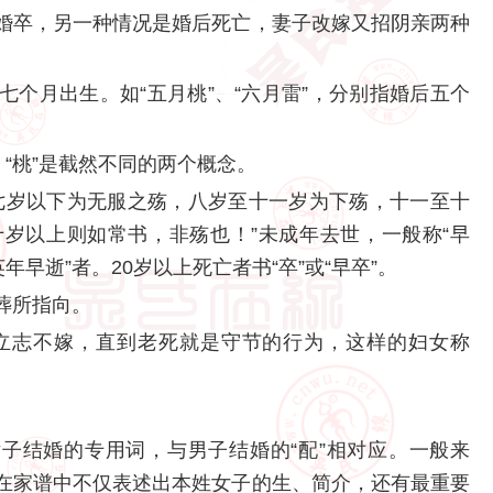
婚卒，另一种情况是婚后死亡，妻子改嫁又招阴亲两种
个月出生。如“五月桃”、“六月雷”，分别指婚后五个
、“桃”是截然不同的两个概念。
七岁以下为无服之殇，八岁至十一岁为下殇，十一至十
岁以上则如常书，非殇也！”未成年去世，一般称“早
英年早逝”者。20岁以上死亡者书“卒”或“早卒”。
葬所指向。
立志不嫁，直到老死就是守节的行为，这样的妇女称
女子结婚的专用词，与男子结婚的“配”相对应。一般来
在家谱中不仅表述出本姓女子的生、简介，还有最重要