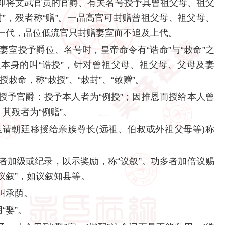
即将文武官员的官爵、有关名号授予其曾祖父母、祖父
”，殁者称“赠”。一品高官可封赠曾祖父母、祖父母、
一代，品位低流官只封赠妻室而不追及上代。
室授予爵位、名号时，皇帝命令有“诰命”与“敕命”之
员本身的叫“诰授”，针对曾祖父母、祖父母、父母及妻
授敕命，称“敕授”、“敕封”、“敕赠”。
授予官爵：授予本人者为“例授”；因推恩而授给本人曾
其殁者为“例赠”。
请朝廷移授给亲族尊长(远祖、伯叔或外祖父母等)称
者加级或纪录，以示奖励，称“议叙”。功多者加倍议赐
“议叙”，如议叙知县等。
叫承荫。
“娶”。