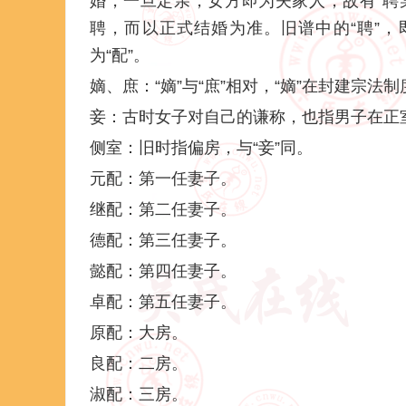
婚，一旦定亲，女方即为夫家人，故有“聘
聘，而以正式结婚为准。旧谱中的“聘”，
为“配”。
嫡、庶：“嫡”与“庶”相对，“嫡”在封建宗
妾：古时女子对自己的谦称，也指男子在正
侧室：旧时指偏房，与“妾”同。
元配：第一任妻子。
继配：第二任妻子。
德配：第三任妻子。
懿配：第四任妻子。
卓配：第五任妻子。
原配：大房。
良配：二房。
淑配：三房。