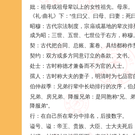
妣：祖母或祖母辈以上的女性祖先。母亲。《
《礼·曲礼》下：“生曰父、曰母、曰妻；死
昭穆：古代宗法制度，宗庙或墓地的辈次排
成为昭；三世、五世、七世位于右方，称穆
契：古代把合同、总账、案卷、具结都称作
契约：双方或多方同意订立的条款、文书。
处士：古时称德才兼备而不为官的人士。
孺人：古时称大夫的妻子，明清时为七品官
伯仲叔季：兄弟行辈中长幼排行的次序，伯
兄弟、房兄弟、降服兄弟：是同胞称“兄、弟
降服弟”。
行：在自己所在辈分中排名，后接数字。
谥号、谥：帝王、贵族、大臣、士大夫死后