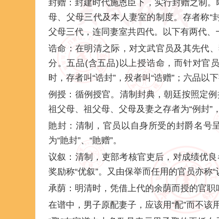
封赠：封建时代施恩臣下，实行封赠之制。
母、父母三代及本人妻室的制度。存者称“封
父母三代，连同妻室共四代。以下有两代、
诰命：在明清之际，对文武官员及其先代、妻
分。五品(含五品)以上授诰命，而针对官
时，存者叫“诰封”，殁者叫“诰赠”；六品以下
例授：循例授官。清制封典，朝廷按照定例
祖父母、祖父母、父母及妻之存者为“例封”，
貤封：清制，官员以自身所受的封爵名号呈
为“貤封”、“貤赠”。
议叙：清制，吏部考核官吏后，对成绩优良
奖励称“优叙”。又由保举而任用的官员亦称
承荫：明清时，凭借上代的余荫而授的官职
在谱中，男子原配妻子，应该用“配”而不该用