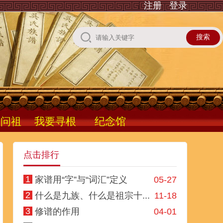
注册
登录
根问祖
我要寻根
纪念馆
点击排行
1
家谱用“字”与“词汇”定义
05-27
2
什么是九族、什么是祖宗十...
11-18
3
修谱的作用
04-01