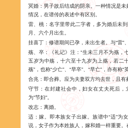
冥婚：男子故后结成的阴亲。一种情况是未
情况，在谱传的表述中有区别。
雷、桃：名字里带此二字者，多为婚后未到七
月、六个月出生。
挂喜丁：修谱期间已孕，未出生者。与“雷”
殇、卒：《礼记》注：“生未三月不为殇，
五岁为中殇，十六至十九岁为上殇，若二十
殇”，也称“少亡”、“早卒”、“早亡”，亦有称“
合兆：即合葬。应为夫妻双方均去世，且有
守节：在封建社会中，妇女在丈夫死后，
为"节妇"。
改志：离婚。
适：嫁。即本族女子出嫁。族谱中“适”为
说，女子作为本姓族人，嫁和婚一样重要。