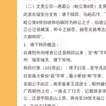
（二）文美公宗---惠霸公（畦公第6世）支
此派在瑞安分支有：塘下韓田、马屿石垟、
畦公第9世伯琥和伯琬同为梓公之子，伯琥公
乙公迁居楮溪，即今之丽岙。丽岙吴姓尊志
六都韩田”。
1、塘下韩田概况：
自康熙年间维资公迁居韩田以来，至“寿”
州、瑞安城关、塘下等地。
韩田行第（101世起）：维子曰圣，富学兆
目前最大辈份“昌”字辈，最小辈份“寿”字辈。
吴驲公字由正，南宋嘉泰壬戌进士，昭州籐
广西昭州上任，一路走了72天，记载很多
公，迁居平阳吴山上房。再传至29世天福