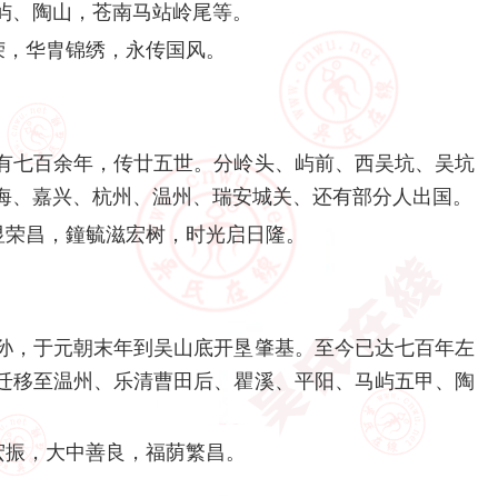
屿、陶山，苍南马站岭尾等。
荣，华胄锦绣，永传国风。
有七百余年，传廿五世。分岭头、屿前、西吴坑、吴坑
海、嘉兴、杭州、温州、瑞安城关、还有部分人出国。
显荣昌，鐘毓滋宏树，时光启日隆。
孙，于元朝末年到吴山底开垦肇基。至今已达七百年左
迁移至温州、乐清曹田后、瞿溪、平阳、马屿五甲、陶
宏振，大中善良，福荫繁昌。