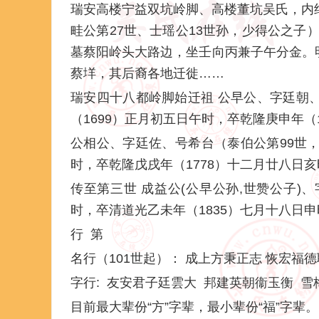
瑞安高楼宁益双坑岭脚、高楼董坑吴氏，内
畦公第27世、士瑶公13世孙，少得公之子）
墓蔡阳岭头大路边，坐壬向丙兼子午分金。
蔡垟，其后裔各地迁徙……
瑞安四十八都岭脚始迁祖 公早公、字廷朝
（1699）正月初五日午时，卒乾隆庚申年（
公相公、字廷佐、号希台（泰伯公第99世，
时，卒乾隆戊戌年（1778）十二月廿八日亥
传至第三世 成益公(公早公孙,世赞公子)
时，卒清道光乙未年（1835）七月十八日
行 第
名行（101世起）： 成上方秉正志 恢宏福
字行: 友安君子廷雲大 邦建英朝衞玉衡 雪
目前最大辈份“方”字辈，最小辈份“福”字辈。