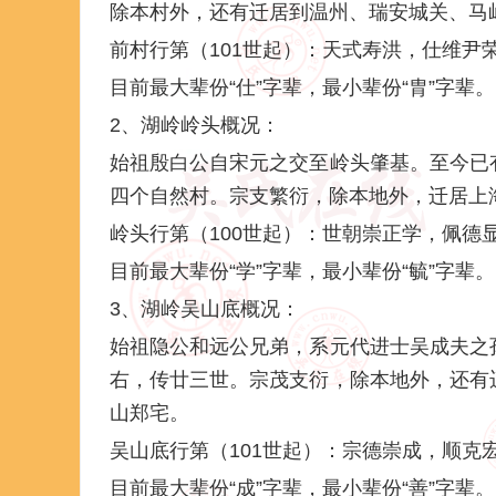
除本村外，还有迁居到温州、瑞安城关、马
前村行第（101世起）：天式寿洪，仕维尹
目前最大辈份“仕”字辈，最小辈份“胄”字辈。
2、湖岭岭头概况：
始祖殷白公自宋元之交至岭头肇基。至今已
四个自然村。宗支繁衍，除本地外，迁居上
岭头行第（100世起）：世朝崇正学，佩德
目前最大辈份“学”字辈，最小辈份“毓”字辈。
3、湖岭吴山底概况：
始祖隐公和远公兄弟，系元代进士吴成夫之
右，传廿三世。宗茂支衍，除本地外，还有
山郑宅。
吴山底行第（101世起）：宗德崇成，顺克
目前最大辈份“成”字辈，最小辈份“善”字辈。