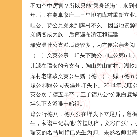
不知个中厉害？所以只能“乘舟泛海”，来
年后，在离卓家庄二三里地的库村重新立业
畦公、畴公兄弟来到库村不久，因当地资源
弟俩各成大族，后裔遍布浙江和福建。
瑞安吴畦公支派后裔较多，为方便宗亲查阅
（一）文英公宗---垟头下赡公（畦公第6世
此派在瑞安的分支有：陶山碧山前村、湖岭
库村老谱载文英公生赠（德一）、赈（德五
赈公和赡公同去温州垟头下。2014年吴
英公次子德五早卒，三子德八公“分派白鹿
垟头下支派唯一始祖。
赡公行德八，德八公在垟头下立足后，遵
生，家谱中记载他“养植既粹，文彩自沃”
瑞安的名儒周行已先生为师。果然名师出