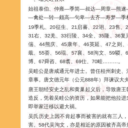
始祖泰伯、仲雍—季简—叔达—周章—熊遂
—禽处—转—颇高—句卑—去齐—寿梦—季
19季札、20征生、21启蕃、22诩、23售、
31右、32羌、33衍陵、34全、35隆、36复
偳、44熊庆、45康年、46英延、47之则、
戢、55荟、56琨、57襄、58洵文、59騣、
博、67舜咨、68翥、69仕、70畦………。
吴畦公是唐咸通元年进士。曾任桂州刺史、
章事。唐文德元年（公元888年）拜谏议大
唐王朝经安史之乱和黄巢起义后，导致唐王
造反，凭着吴畦公的资历，如果能把他拉进
即举家迁移以避大祸。
吴氏历史上因不肯起事而被害的就有三人，
害。58代吴洵文，亦是相近的原因被齐高