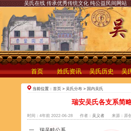
吴氏在线 传承优秀传统文化 纯公益民间网站
首页
姓氏资讯
吴氏历史
吴
当前位置：
首页
>
吴氏分布
>
国内吴氏
瑞安吴氏各支系简略
时间：4年前 2022-06-28
作者：
吴义者
来源：原
一、瑞吴畦公系