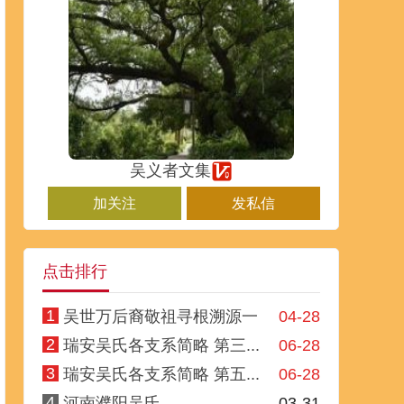
吴义者文集
加关注
发私信
点击排行
1
吴世万后裔敬祖寻根溯源一
04-28
2
瑞安吴氏各支系简略 第三...
06-28
3
瑞安吴氏各支系简略 第五...
06-28
4
河南濮阳吴氏
03-31