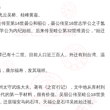
系
飞云吴桥、桂峰黄崙。
传至第14世曇公和驲公，曇公传至16世志学公之子氲
学公为内纪始祖。后来传至畦公第32世维資公，“始迁
字辈已有十二世。目前人口近三百人。外迁有到台湾、温
昌，康尔福寿，发其瑞祥。
州太守武练大夫。著有《之官行记》，文中他从库村到
宋代的第一手材料，很有价值。吴驲公传至畦公18世羡
公，迁居瑞安马屿石垟。天福公是石垟吴姓始迁祖。