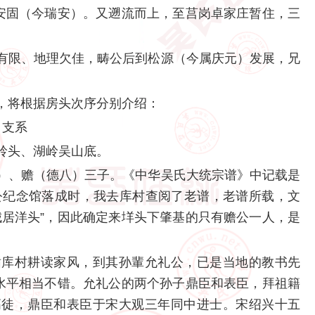
到安固（今瑞安）。又遡流而上，至莒岗卓家庄暂住，三
。
有限、地理欠佳，畴公后到松源（今属庆元）发展，兄
，将根据房头次序分别介绍：
）支系
岭头、湖岭吴山底。
）、赡（德八）三子。《中华吴氏大统宗谱》中记载是
畦公纪念馆落成时，我去库村查阅了老谱，老谱所载，文
城居洋头”，因此确定来垟头下肇基的只有赡公一人，是
循库村耕读家风，到其孙輩允礼公，已是当地的教书先
，水平相当不错。允礼公的两个孙子鼎臣和表臣，拜祖籍
高徒，鼎臣和表臣于宋大观三年同中进士。宋绍兴十五