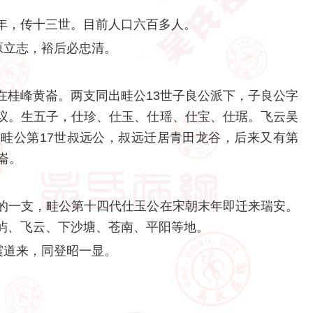
年，传十三世。目前人口六百多人。
原立志，裕后必忠清。
在桂峰黄崙。两支同出畦公13世子良公派下，子良公字
议。生五子，仕珍、仕玉、仕瑶、仕宝、仕琚。飞云吴
畦公第17世叔远公，叔远迁居青田龙谷，后来又有第
崙。
的一支，畦公第十四代仕玉公在宋朝末年即迁来瑞安。
屿、飞云、下沙塘、苍南、平阳等地。
震道来，同登昭一显。
：