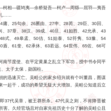
—柯相—疆鸠夷—余桥疑吾—柯卢—周繇—屈羽—夷吾
札……
24庸、25勾余、26厥由、27申、28芮、29臣、30回、
兴、37章、38汉、39成、40旦、41如胜、42允承、43
48式、49皋孟、50佶、51始泰、52符隽、53豫、54
60盾、61奎、62承休、63若远、64世伟、65佐、66可
河南节度使、在平定黄巢之乱立下军功，授中书令同平
夫、太子太保，勋国柱。
朝的迅速灭亡。吴畦公的家乡绍兴就有个叫董昌，图谋
来一起干，成功的希望无疑大大增加。吴畦公知道后立
即37代吴章，被王莽所杀。47代吴之则，不肯降晋被
帝所害。久经官场且对自家先祖历史十分了解的吴畦公且