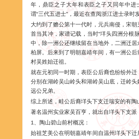
年，鼎臣之子大年和表臣之子又同年中进
谓“三代五进士”，最近在查阅浙江进士录时
大约到了赡公第十一代时，元兵南侵，宋朝
首当其冲，家谱记载，当时“垟头四洲分根
中，除一洲公还继续留在当地外，二洲迁居
柏屏。后来到了明朝嘉靖年间，有一洲公后
村吴姓始迁祖。
就在元初同一时期，表臣公后裔也纷纷外迁
分别在湖岭吴山岭头和湖岭吴山底，迁岭头
远公兄弟。
综上所述，畦公后裔垟头下支迁瑞安的有陶
著名温州实业家吴百亨，就出自垟头下支派
1、陶山碧山前村概况：
始祖芝美公在明朝嘉靖年间自温州垟头下迁