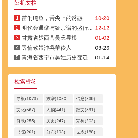
随机文档
1
苗侗腌鱼，舌尖上的诱惑
10-20
2
明代会通谱与统宗谱的盛行...
12-12
3
甘肃省陇西县吴氏寻根
01-02
4
尋倫教希沖吳華後人
06-23
5
青海省西宁市吴姓历史变迁
01-14
检索标签
寻根(1073)
族谱(1050)
信息(839)
文化(567)
人物(441)
散文(391)
诗歌(255)
历史(247)
宗祠(202)
书院(201)
分布(193)
世系(188)