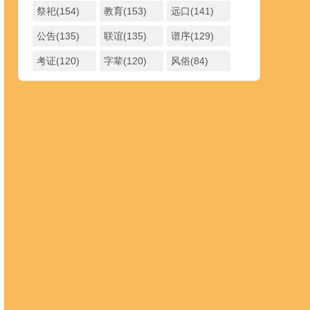
祭祀(154)
教育(153)
远口(141)
公告(135)
联谊(135)
谱序(129)
考证(120)
字辈(120)
风俗(84)