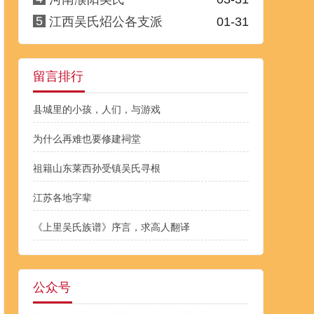
5
江西吴氏炤公各支派
01-31
留言排行
县城里的小孩，人们，与游戏
为什么再难也要修建祠堂
祖籍山东莱西孙受镇吴氏寻根
江苏各地字辈
《上里吴氏族谱》序言，求高人翻译
公众号