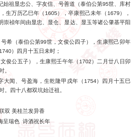
纪始祖显忠公、字友信、号善道（泰伯公第95世、库村
，生万历乙巳年（1605），卒康熙己未年（1679），
明崇祯年间由显忠、显仓、显达、显玉等诸公肇基平阳
、号希（泰伯公第99世，文俊公四子），生康熙己卯年
1740）四月十五日未时；
文俊公五子），生康熙壬午年（1702）二月廿八日卯
时。
、字大闻、号盈海，生乾隆甲戌年（1754）四月十五巳
申时。四十八都双坑始迁祖。
德联双 美桂兰发异香
梅呈瑞色 诗酒祝长年