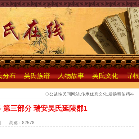
氏分布
吴氏族谱
人物故事
吴氏文化
寻
◇公益性民间网站,传承优秀文化,发扬泰伯精神
 第三部分 瑞安吴氏延陵郡1
创
浏览：82578