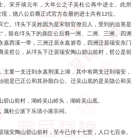
士。宋开禧元年，大年公之子吴杜公再中进士。此所
发现，德八公后裔正式官方在册的进士共有12位。
灭亡。垟头下吴姓因为是宋朝官僚后人，受到的迫害是
脉”，留在垟头下的鼎臣公后裔一洲、二洲、三洲、四洲
永嘉西溪一带，三洲迁居永嘉箬岙，四洲迁居瑞安东门
裔吴哲公，从垟头下迁居瑞安陶山碧山前村，哲公是前
，主要一支迁到永嘉荆溪上湖，其中有两支迁到瑞安，
始祖是已正公和其孙殷白公。迁吴山底的是吴隐公和吴
山碧山前村，湖岭吴山岭头，湖岭吴山底。
，属杜公派下乐清小港宗祠。
居瑞安陶山碧山前村，至今已传十七世，人口七百余。