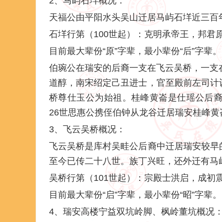
2、马屿石垟概况：
天福公由平阳水头吴山迁居马屿石垟近三百
石垟行第（100世起）：克明承帝王，邦君
目前最大辈份“原”字辈，最小辈份“后”字辈。
伯琬公在瑞安的后裔一支在飞云吴桥，一支
道醇，南宋绍定己丑进士，官至殿前左司计
桥尊仕玉公为始祖。桂峰黄崙是仕瑶公后裔
26世思惠公携侄伯钟从龙谷迁居瑞安桂峰黄
3、飞云吴桥概况：
飞云吴桥是库村吴畦公后裔中迁居瑞安较早
至今已传二十八世。族丁兴旺，还外迁有马
吴桥行第（101世起）：宗殿士洪启，成初
目前最大辈份“启”字辈，最小辈份“昭”字辈。
4、瑞安高楼宁益双坑岭脚、枫岭董坑概况