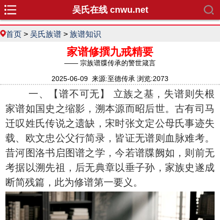
吴氏在线 cnwu.net
首页
>
吴氏族谱
>
族谱知识
家谱修撰九戒精要
—— 宗族谱牒传承的警世箴言
2025-06-09 来源:至德传承 浏览:2073
一、【谱不可无】 立族之基，失谱则失根
家谱如国史之缩影，溯本源而昭后世。古有司马
迁叹姓氏传说之遗缺，宋时张文定公母氏事迹失
载、欧文忠公父行简录，皆证无谱则血脉难考。
昔河图洛书启图谱之学，今若谱牒阙如，则前无
考据以溯先祖，后无典章以垂子孙，家族史遂成
断简残篇，此为修谱第一要义。