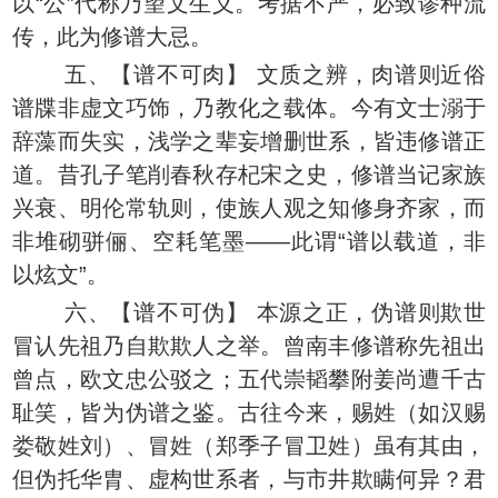
以“公”代称乃望文生义。考据不严，必致谬种流
传，此为修谱大忌。
五、【谱不可肉】 文质之辨，肉谱则近俗
谱牒非虚文巧饰，乃教化之载体。今有文士溺于
辞藻而失实，浅学之辈妄增删世系，皆违修谱正
道。昔孔子笔削春秋存杞宋之史，修谱当记家族
兴衰、明伦常轨则，使族人观之知修身齐家，而
非堆砌骈俪、空耗笔墨——此谓“谱以载道，非
以炫文”。
六、【谱不可伪】 本源之正，伪谱则欺世
冒认先祖乃自欺欺人之举。曾南丰修谱称先祖出
曾点，欧文忠公驳之；五代崇韬攀附姜尚遭千古
耻笑，皆为伪谱之鉴。古往今来，赐姓（如汉赐
娄敬姓刘）、冒姓（郑季子冒卫姓）虽有其由，
但伪托华胄、虚构世系者，与市井欺瞒何异？君