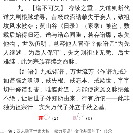
九、【谱不可失】 存续之重，失谱则断代
谱失则根脉难寻。昔杨成斋诰敕失于妄人，致祖
坟风水被夺；黄山谷《日录》（家乘）被盗，数
载后始得归还。谱与诰命同重，若存谱牒，纵失
他物，世系仍明，岂容他人冒夺？修谱乃“为先
人继述，为后人保守”，失之则祖业无凭、后世
难继，此为宗族存续之命脉。
【结语】九戒铭谱，万世流芳《作谱九戒》
如谱牒之魂魄，戒失根、戒忘本、戒欺世，字字
切中修谱要害。唯遵此道，方能使家族文脉绵延
不绝，让后世子孙知所由来、行有所依——此非
独为祖宗计，实为万代子孙立千秋之基。
顶
（
2
）
踩
（
0
）
上一篇：
汉末魏晋世家大族：权力图谱与文化基因的千年传承