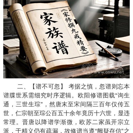
二、【谱不可忽】 考据之慎，忽谱则忘本
谱牒世系需细究时序逻辑。欧阳修谱图载“询生
通，三世生琮”，然唐末至宋间隔三百年仅传五
世，仁宗朝至琮公百五十余年竟历十六世，显违
常理。晋唐以降谱学渐微，欧苏二家虽开宗立
派，于精义仍有疏漏，故修谱当遵“阙疑存信”之