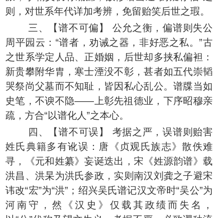
则，对世系年代详加考辨，免留贻笑后世之瑕。
三、【谱不可偏】 公允之衡，偏谱则失公
周平园云：“谱者，劝诫之器，非好恶之私。”古
之世系学定人品、正婚姻，后世却多挟私偏袒：
新贵攀附华胄，寒士湮没不彰，甚者如五代崇韬
哭祭尚父墓而不知耻，皆因私心乱公。谱牒当如
史笔，不谀不隐——上彰先祖德业，下序昭穆亲
疏，方合“以谱化人”之本心。
四、【谱不可误】 考据之严，误谱则贻害
姓氏典籍多有讹误：唐《贞观氏族志》散佚难
寻，《元和姓纂》妄诞迭出，宋《姓源韵谱》载
洪昌、洪杲为洪氏参政，实则南汉刘龚之子避宋
讳改“宏”为“洪”；绍兴吴氏谱记汉文帝时“吴公”为
河南守，然《汉史》仅载其政绩而失名，