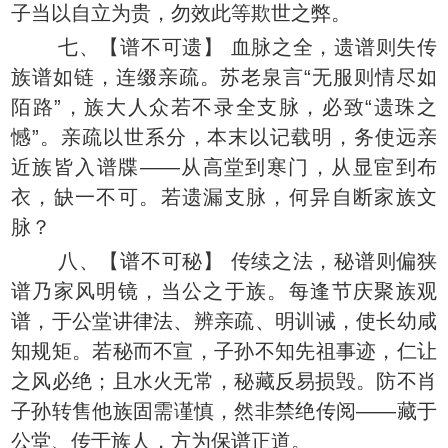
子当以自立为贵，勿效此等欺世之弊。
七、【谱不可遗】 血脉之全，遗谱则失传
族谱如链，连缀亲疏。苏老泉言“无服则情尽如
陌路”，族大人众若不录全支脉，必致“遗珠之
憾”。亲疏以世系分，本末以记载明，务使远亲
近族皆入谱牒——从高堂到寒门，从显宦到布
衣，缺一不可。若遗漏支脉，何异自断家族文
脉？
八、【谱不可秘】 传续之法，秘谱则偏狭
谱乃家风明镜，当公之于族。每逢节庆聚族观
谱，于公堂讲律法、辨亲疏、明训诫，使长幼咸
知规矩。若秘而不宣，子孙不知先祖事迹，仁让
之风必绝；且水火无常，秘藏反易损毁。防不肖
子孙转售他族固需谨慎，然非禁绝传阅——藏于
公堂、传于族人，方为保谱正道。