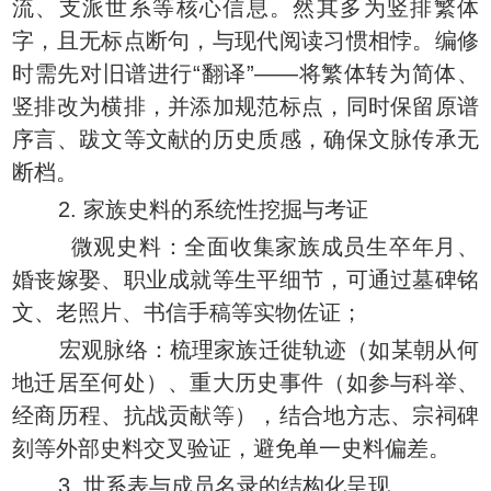
流、支派世系等核心信息。然其多为竖排繁体
字，且无标点断句，与现代阅读习惯相悖。编修
时需先对旧谱进行“翻译”——将繁体转为简体、
竖排改为横排，并添加规范标点，同时保留原谱
序言、跋文等文献的历史质感，确保文脉传承无
断档。
2. 家族史料的系统性挖掘与考证
微观史料：全面收集家族成员生卒年月、
婚丧嫁娶、职业成就等生平细节，可通过墓碑铭
文、老照片、书信手稿等实物佐证；
宏观脉络：梳理家族迁徙轨迹（如某朝从何
地迁居至何处）、重大历史事件（如参与科举、
经商历程、抗战贡献等），结合地方志、宗祠碑
刻等外部史料交叉验证，避免单一史料偏差。
3. 世系表与成员名录的结构化呈现