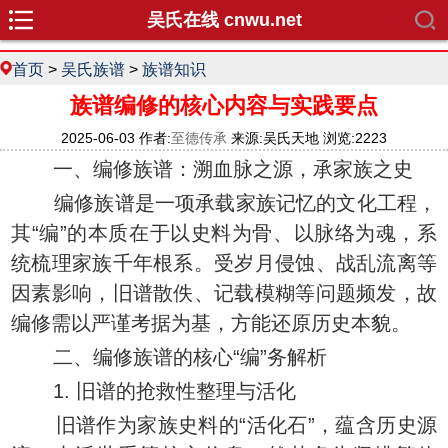
吴氏在线 cnwu.net
首页
>
吴氏族谱
>
族谱知识
族谱编修的核心内容与实践要点
2025-06-03 作者:
至德传承
来源:吴氏天地 浏览:2223
一、编修族谱：溯血脉之源，承家族之史
编修族谱是一项承载家族记忆的文化工程，
其“编”的本质在于以史料为骨、以脉络为魂，系
统梳理家族千年根系。受岁月侵蚀、战乱流离等
因素影响，旧谱散佚、记载模糊等问题频发，故
编修需以严谨考据为基，方能还原历史本貌。
二、编修族谱的核心“编”务解析
1. 旧谱的抢救性整理与活化
旧谱作为家族史料的“活化石”，蕴含历史源