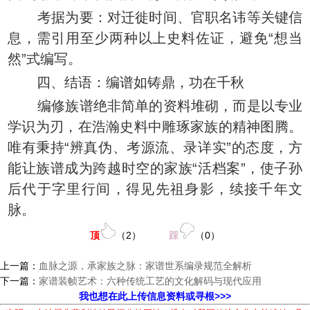
考据为要：对迁徙时间、官职名讳等关键信
息，需引用至少两种以上史料佐证，避免“想当
然”式编写。
四、结语：编谱如铸鼎，功在千秋
编修族谱绝非简单的资料堆砌，而是以专业
学识为刃，在浩瀚史料中雕琢家族的精神图腾。
唯有秉持“辨真伪、考源流、录详实”的态度，方
能让族谱成为跨越时空的家族“活档案”，使子孙
后代于字里行间，得见先祖身影，续接千年文
脉。
顶
（
2
）
踩
（
0
）
上一篇：
血脉之源，承家族之脉：家谱世系编录规范全解析
下一篇：
家谱装帧艺术：六种传统工艺的文化解码与现代应用
我也想在此上传信息资料或寻根>>>