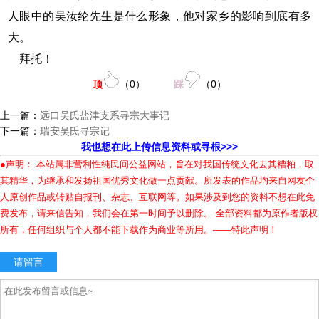
人眼中的吴汝纶先生是什么形象，他对家乡的影响到底有多
大。
拜托！
顶
（
0
）
踩
（
0
）
上一篇：
远口吴氏盐津支系寻宗大事记
下一篇：
瑞安吴氏寻宗记
我也想在此上传信息资料或寻根>>>
●声明： 本站属非营利性纯民间公益网站，旨在对我国传统文化去其糟粕，取
其精华，为继承和发扬祖国优秀文化做一点贡献。所发表的作品均来自网友个
人原创作品或转贴自报刊、杂志、互联网等。如果涉及到您的资料不想在此免
费发布，请来信告知，我们会在第一时间予以删除。 全部资料都为原作者版权
所有，任何组织与个人都不能下载作为商业等所用。——特此声明！
请留言