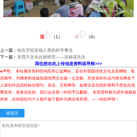
顶
（
1
）
踩
（
0
）
上一篇：
他在开拓造福人类的科学事业
下一篇：
东西方文化比较研究——吴称谋先生
我也想在此上传信息资料或寻根>>>
●声明： 本站属非营利性纯民间公益网站，旨在对我国传统文化去其糟粕，取
其精华，为继承和发扬祖国优秀文化做一点贡献。所发表的作品均来自网友个
人原创作品或转贴自报刊、杂志、互联网等。如果涉及到您的资料不想在此免
费发布，请来信告知，我们会在第一时间予以删除。 全部资料都为原作者版权
所有，任何组织与个人都不能下载作为商业等所用。——特此声明！
请留言