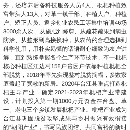
务，还培养后备科技服务人员4人、枇杷种植致
富带头人13人，对革一镇干部、种植大户、种植
户、矫正人员、返乡创业农民工等集中培训46场
3000余人次。从施肥到修剪、从疏花疏果到病虫
防治、从整形到高接换种，从农药的合理选择到
科学使用，用朴实易懂的话语耐心细致为农户讲
解，直到熟练掌握各个生产环节技术。革一枇杷
核心种植区江边村158户贫困户依靠种植枇杷全
部脱贫，2018年率先实现整村脱贫摘帽，多数家
庭盖起了宽敞的新房。2020年台江县重点打造枇
杷主导产业，确定2021-2023年枇杷产业带建
设，计划投入第一期1000万元资金在台盘、革
一、老屯三个乡镇发展枇杷产业。枇杷产业成为
台江县巩固脱贫攻坚成果与乡村振兴有效衔接
的“朝阳产业”，书写民族团结、共同富裕的新时