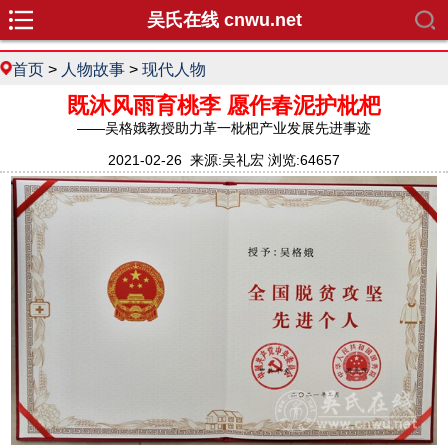
吴氏在线 cnwu.net
首页
>
人物故事
>
现代人物
既沐风雨育桃李 愿作春泥护枇杷
——吴格娥教授助力革一枇杷产业发展先进事迹
2021-02-26 来源:吴礼宏 浏览:64657