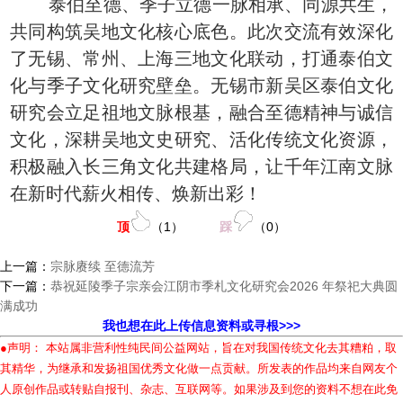
泰伯至德、季子立德一脉相承、同源共生，
共同构筑吴地文化核心底色。此次交流有效深化
了无锡、常州、上海三地文化联动，打通泰伯文
化与季子文化研究壁垒。无锡市新吴区泰伯文化
研究会立足祖地文脉根基，融合至德精神与诚信
文化，深耕吴地文史研究、活化传统文化资源，
积极融入长三角文化共建格局，让千年江南文脉
在新时代薪火相传、焕新出彩！
顶
（
1
）
踩
（
0
）
上一篇：
宗脉赓续 至德流芳
下一篇：
恭祝延陵季子宗亲会江阴市季札文化研究会2026 年祭祀大典圆
满成功
我也想在此上传信息资料或寻根>>>
●声明： 本站属非营利性纯民间公益网站，旨在对我国传统文化去其糟粕，取
其精华，为继承和发扬祖国优秀文化做一点贡献。所发表的作品均来自网友个
人原创作品或转贴自报刊、杂志、互联网等。如果涉及到您的资料不想在此免