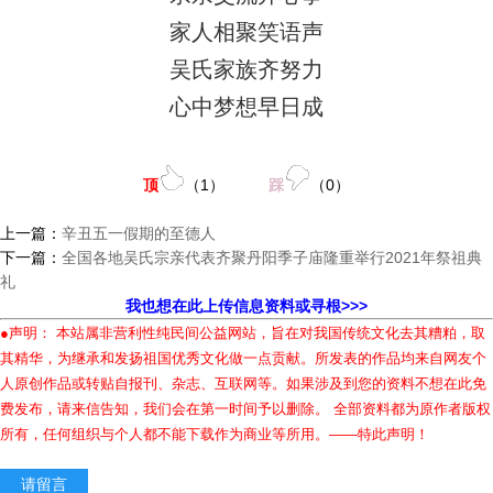
家人相聚笑语声
吴氏家族齐努力
心中梦想早日成
顶
（
1
）
踩
（
0
）
上一篇：
辛丑五一假期的至德人
下一篇：
全国各地吴氏宗亲代表齐聚丹阳季子庙隆重举行2021年祭祖典
礼
我也想在此上传信息资料或寻根>>>
●声明： 本站属非营利性纯民间公益网站，旨在对我国传统文化去其糟粕，取
其精华，为继承和发扬祖国优秀文化做一点贡献。所发表的作品均来自网友个
人原创作品或转贴自报刊、杂志、互联网等。如果涉及到您的资料不想在此免
费发布，请来信告知，我们会在第一时间予以删除。 全部资料都为原作者版权
所有，任何组织与个人都不能下载作为商业等所用。——特此声明！
请留言